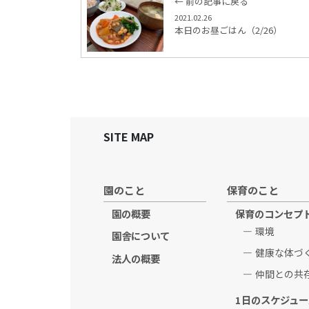
← 前の記事に戻る
2021.02.26
本日のお昼ごはん（2/26）
SITE MAP
園のこと
保育のこと
園の概要
保育のコンセプ
環境
園舎について
健康な体づ
法人の概要
仲間との共
1日のスケジュー