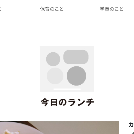
と
保育のこと
学童のこと