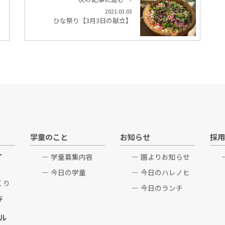
2021.03.03
ひな祭り【3月3日の献立】
学童のこと
お知らせ
採用
ト
学童募集内容
園よりお知らせ
今日の学童
今日のハレノヒ
くり
今日のランチ
存
ル