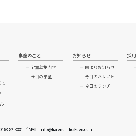
学童のこと
お知らせ
採用
ト
学童募集内容
園よりお知らせ
今日の学童
今日のハレノヒ
くり
今日のランチ
存
ル
82-8001 ／ MAIL：info@harenohi-hoikuen.com