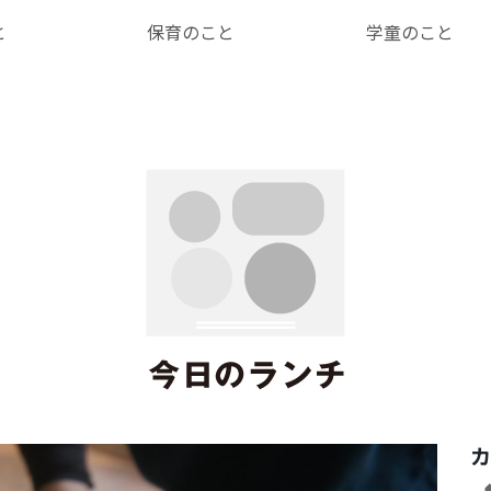
と
保育のこと
学童のこと