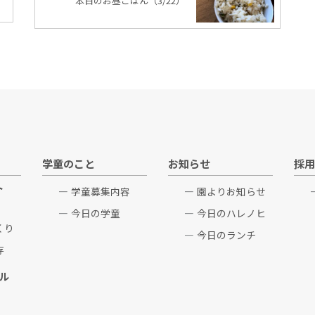
本日のお昼ごはん（3/22）
学童のこと
お知らせ
採用
ト
学童募集内容
園よりお知らせ
今日の学童
今日のハレノヒ
くり
今日のランチ
存
ル