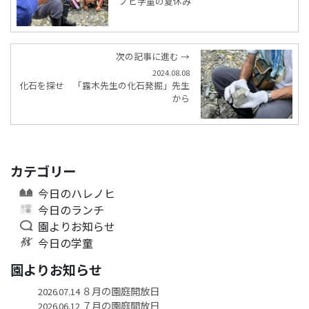
ノヒ学童の夏休み
次の記事に進む →
2024.08.08
化石を探せ 「露木先生の化石発掘」先生
から
カテゴリー
今日のハレノヒ
今日のランチ
園よりお知らせ
今日の学童
園よりお知らせ
８月の園庭開放日
2026.07.14
７月の園庭開放日
2026.06.12