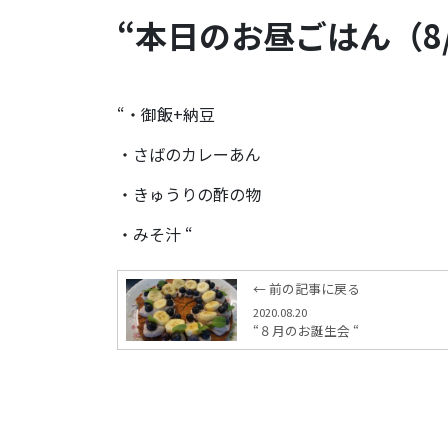
“本日のお昼ごはん（8/2
“・御飯+納豆
・さばのカレーあん
・きゅうりの酢の物
・みそ汁 “
← 前の記事に戻る
2020.08.20
“８月のお誕生会 “