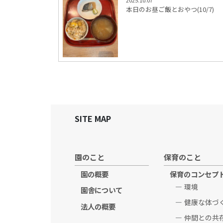
2025.10.07
本日のお昼ご飯とおやつ(10/7)
SITE MAP
園のこと
保育のこと
園の概要
保育のコンセプ
環境
園舎について
健康な体づ
法人の概要
仲間との共