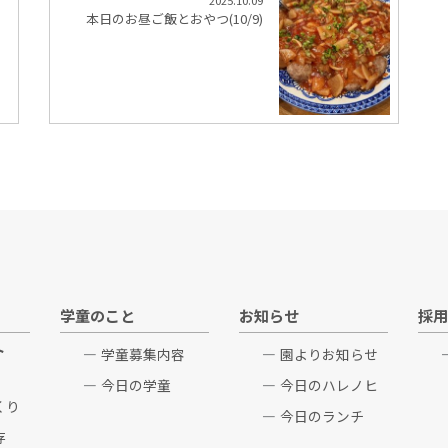
2025.10.09
本日のお昼ご飯とおやつ(10/9)
学童のこと
お知らせ
採用
ト
学童募集内容
園よりお知らせ
今日の学童
今日のハレノヒ
くり
今日のランチ
存