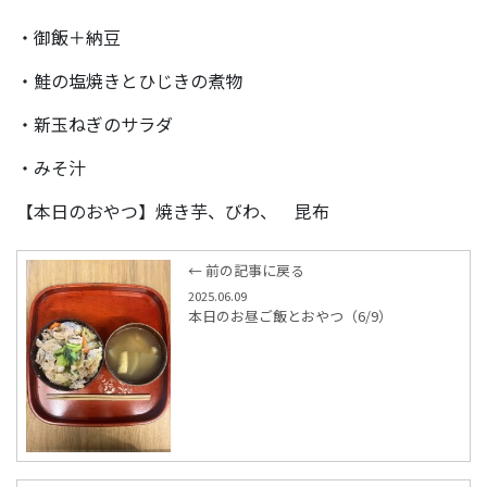
・御飯＋納豆
・鮭の塩焼きとひじきの煮物
・新玉ねぎのサラダ
・みそ汁
【本日のおやつ】焼き芋、びわ、 昆布
← 前の記事に戻る
2025.06.09
本日のお昼ご飯とおやつ（6/9）