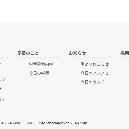
学童のこと
お知らせ
採用
ト
学童募集内容
園よりお知らせ
今日の学童
今日のハレノヒ
くり
今日のランチ
存
ル
82-8001 ／ MAIL：info@harenohi-hoikuen.com