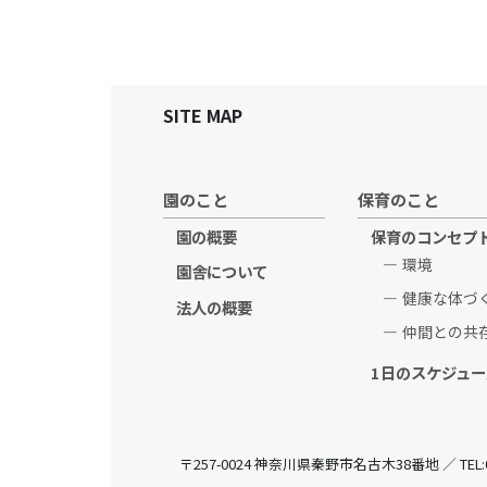
SITE MAP
園のこと
保育のこと
園の概要
保育のコンセプ
環境
園舎について
健康な体づ
法人の概要
仲間との共
1日のスケジュー
〒257-0024 神奈川県秦野市名古木38番地 ／ TEL:0463-