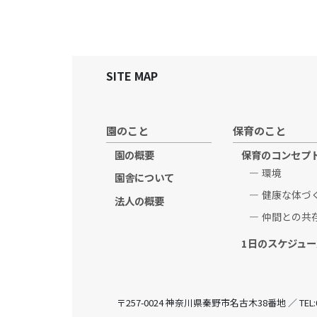
SITE MAP
園のこと
保育のこと
園の概要
保育のコンセプ
環境
園舎について
健康な体づ
法人の概要
仲間との共
1日のスケジュー
〒257-0024 神奈川県秦野市名古木38番地 ／ TEL:0463-