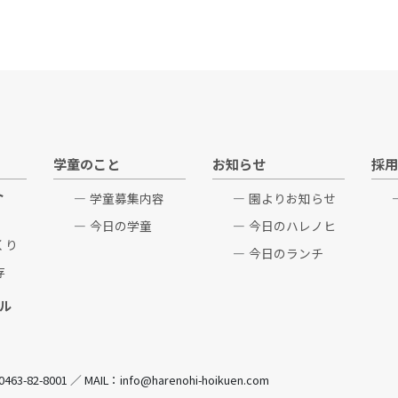
学童のこと
お知らせ
採用
ト
学童募集内容
園よりお知らせ
今日の学童
今日のハレノヒ
くり
今日のランチ
存
ル
82-8001 ／ MAIL：info@harenohi-hoikuen.com