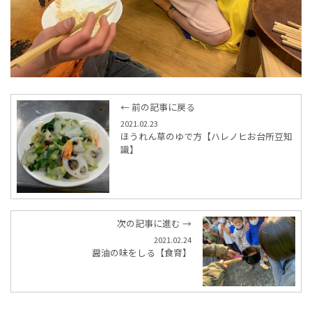
← 前の記事に戻る
2021.02.23
ほうれん草のゆで方【ハレノヒお台所豆知
識】
次の記事に進む →
2021.02.24
醤油の味をしる【食育】