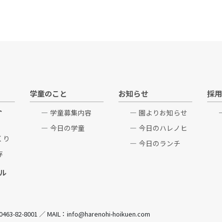
学童のこと
お知らせ
採用
ト
学童募集内容
園よりお知らせ
今日の学童
今日のハレノヒ
くり
今日のランチ
存
ル
82-8001 ／ MAIL：info@harenohi-hoikuen.com