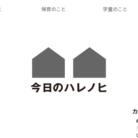
と
保育のこと
学童のこと