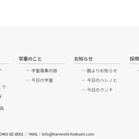
学童のこと
お知らせ
採用
ト
学童募集内容
園よりお知らせ
今日の学童
今日のハレノヒ
くり
今日のランチ
存
ル
82-8001 ／ MAIL：info@harenohi-hoikuen.com