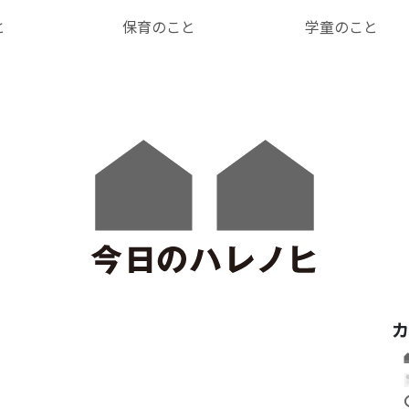
と
保育のこと
学童のこと