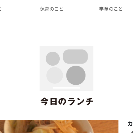
と
保育のこと
学童のこと