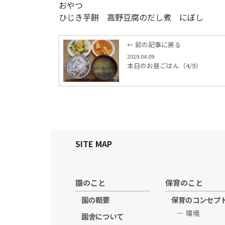
おやつ
ひじき芋餅 高野豆腐のだし煮 にぼし
← 前の記事に戻る
2019.04.09
本日のお昼ごはん（4/9）
SITE MAP
園のこと
保育のこと
園の概要
保育のコンセプ
環境
園舎について