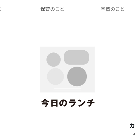
と
保育のこと
学童のこと