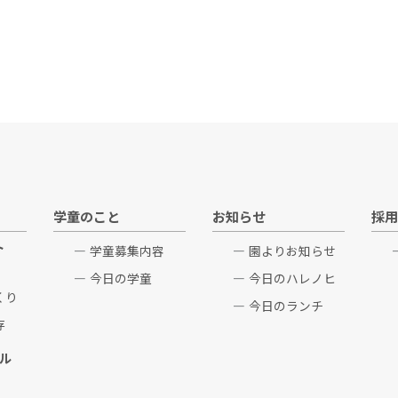
学童のこと
お知らせ
採用
ト
学童募集内容
園よりお知らせ
今日の学童
今日のハレノヒ
くり
今日のランチ
存
ル