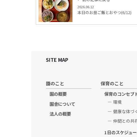
2026.06.12
本日のお昼ご飯とおやつ(6/12)
SITE MAP
園のこと
保育のこと
園の概要
保育のコンセプ
環境
園舎について
健康な体づ
法人の概要
仲間との共
1日のスケジュー