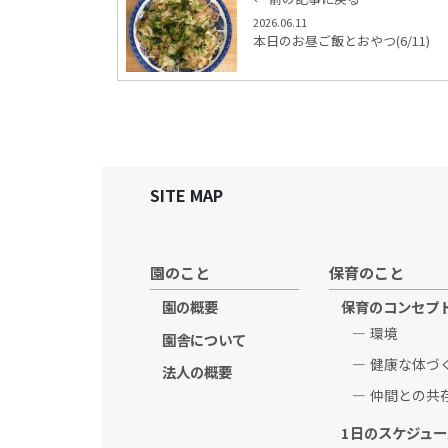
2026.06.11
本日のお昼ご飯とおやつ(6/11)
SITE MAP
園のこと
保育のこと
園の概要
保育のコンセプ
環境
園舎について
健康な体づ
法人の概要
仲間との共
1日のスケジュー