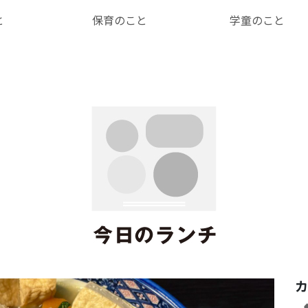
と
保育のこと
学童のこと