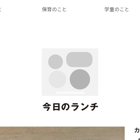
と
保育のこと
学童のこと