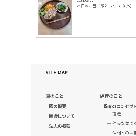
2024.08.05
本日のお昼ご飯とおやつ（8/5）
SITE MAP
園のこと
保育のこと
園の概要
保育のコンセプ
環境
園舎について
健康な体づ
法人の概要
仲間との共