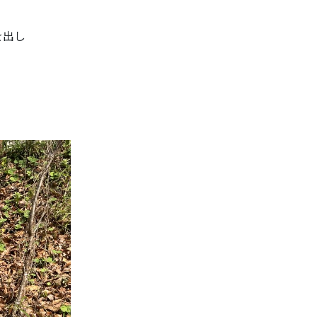
を出し
。