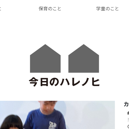
と
保育のこと
学童のこと