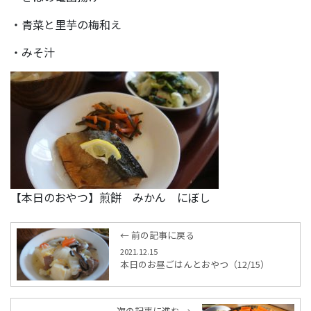
・青菜と里芋の梅和え
・みそ汁
【本日のおやつ】煎餅 みかん にぼし
← 前の記事に戻る
2021.12.15
本日のお昼ごはんとおやつ（12/15）
次の記事に進む →