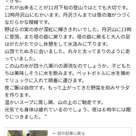
これが出来ることが11月下旬の登山ではとても大切です。
12時丹沢山にむかいます。丹沢さんまでは笹の海がつづく
なだらかな稜線です。
野ばらの実の赤が深紅に輝ききれいでした。丹沢山に13時
に登頂、また塔の岳に戻ります。塔の岳に戻ると大人の足
はがたがたで少し休憩をして水汲みに下ります。
山頂でたぬきに会いました。丸々と太ってまりのように走
っていました。
この山の水が四十八瀬川の源流なのでしょうか。子どもた
ちは美味しそうに水を飲みます。ペットボトルに水を摘め
てリュックに入れて順番に運びます。
夜ご飯は自炊です。もって上がってきた野菜を刻みサラダ
を作ります。
温かいスープに蒸し鶏、山の上のご馳走です。
元気でも身体は疲れているのでしょう、夜は６時半には眠
りにつきました。 “
← 前の記事に戻る