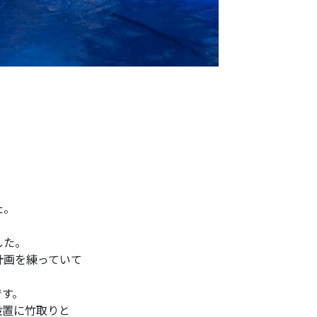
た。
した。
計画を練っていて
です。
設置に竹取りと