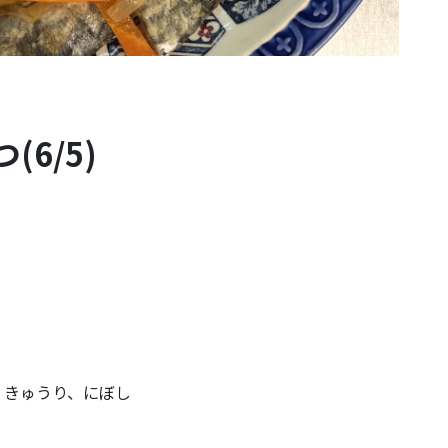
6/5)
、きゅうり、にぼし