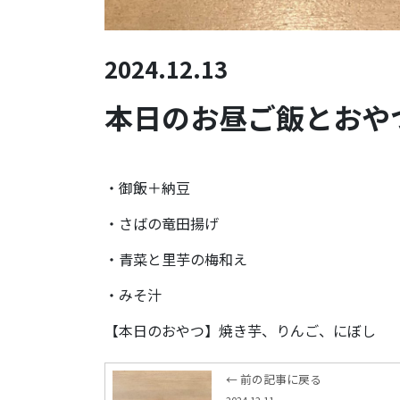
2024.12.13
本日のお昼ご飯とおやつ
・御飯＋納豆
・さばの竜田揚げ
・青菜と里芋の梅和え
・みそ汁
【本日のおやつ】焼き芋、りんご、にぼし
← 前の記事に戻る