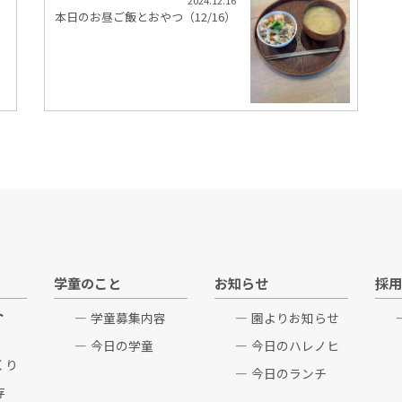
2024.12.16
）
本日のお昼ご飯とおやつ（12/16）
学童のこと
お知らせ
採用
ト
学童募集内容
園よりお知らせ
今日の学童
今日のハレノヒ
くり
今日のランチ
存