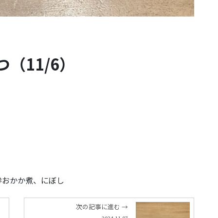
（11/6）
参おかか煮、にぼし
次の記事に進む →