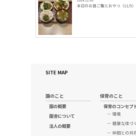
2024.11.05
本日のお昼ご飯とおやつ（11/5）
SITE MAP
園のこと
保育のこと
園の概要
保育のコンセプ
環境
園舎について
健康な体づ
法人の概要
仲間との共