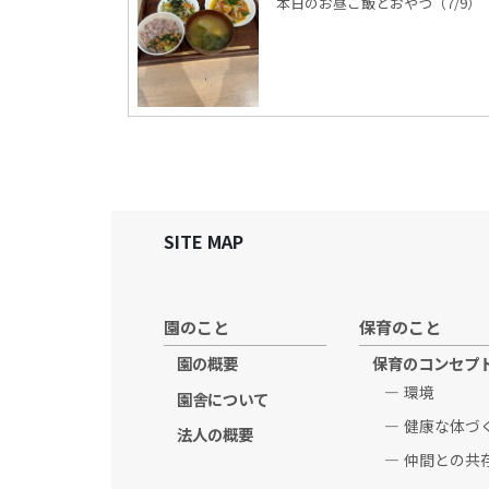
本日のお昼ご飯とおやつ（7/9）
SITE MAP
園のこと
保育のこと
園の概要
保育のコンセプ
環境
園舎について
健康な体づ
法人の概要
仲間との共