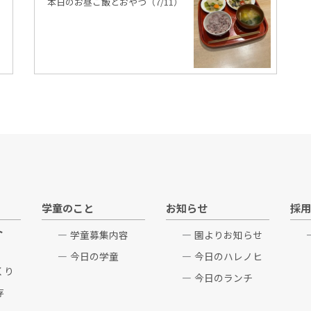
本日のお昼ご飯とおやつ（7/11）
学童のこと
お知らせ
採用
ト
学童募集内容
園よりお知らせ
今日の学童
今日のハレノヒ
くり
今日のランチ
存