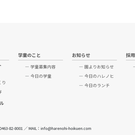
学童のこと
お知らせ
採用
ト
学童募集内容
園よりお知らせ
今日の学童
今日のハレノヒ
くり
今日のランチ
存
ル
82-8001 ／ MAIL：info@harenohi-hoikuen.com