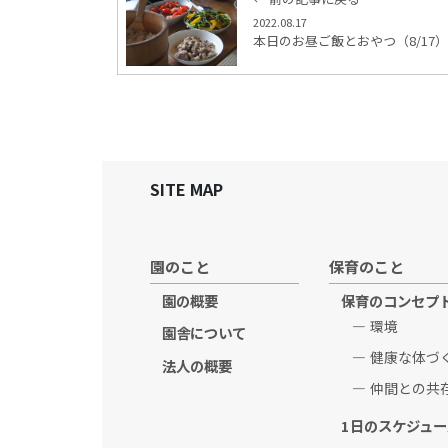
2022.08.17
本日のお昼ご飯とおやつ（8/17）
SITE MAP
園のこと
保育のこと
園の概要
保育のコンセプ
環境
園舎について
健康な体づ
法人の概要
仲間との共
1日のスケジュー