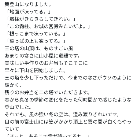
策登山になりました。
「地面が凍ってる。」
「霜柱がきらきらしてきれい。」
「この霜柱、お城の宮殿みたいだよ。」
「根っこまで凍っている。」
「葉っぱの上も凍ってる。」
三の塔の山頂は、ものすごい風
あまりの寒さに山小屋に避難です。
美味しい手作りのお弁当もそこそこに
早々に下山を開始しました。
三の塔を少し下っただけで、今までの寒さがウソのように
暖かく、
残りのお弁当を二の塔でいただきます。
春から真冬の季節の変化をたった何時間かで感じたような
登山でした。
それでも、風の強い冬の空は、澄み渡りきれいです。
目の前の富士山には笠がかかり頂上と雲の間が白くもやっ
ていて
「きっと、あそこで雪が降ってるね。」