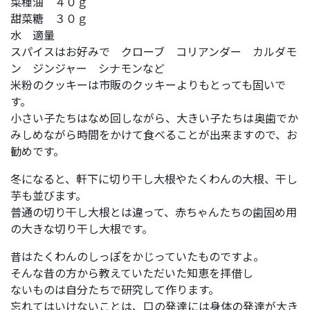
菜種油 ４０ｇ
甜菜糖 ３０ｇ
水 適量
スパイスはお好みで クローブ コリアンダー カルダモ
ン ジンジャー シナモンなど
米粉のクッキーは市販のクッキーよりもとっても固いで
す。
小さい子たちはなめ回しながら、大きい子たちは奥歯でか
みしめながら時間をかけて食べることが出来ますので、お
勧めです。
冬になると、軒下に切り干し大根やたくわんの大根、干し
芋も並びます。
普通の切り干し大根とは違って、赤ちゃんたちの歯固め用
の大きな切り干し大根です。
昔はたくわんのしっぽをかじっていたものですよ。
そんな昔の方から教えていただいた知恵を拝借し
ないものは自分たちで研究して作ります。
忘れてはいけないことは、口の発達には身体の発達が大き