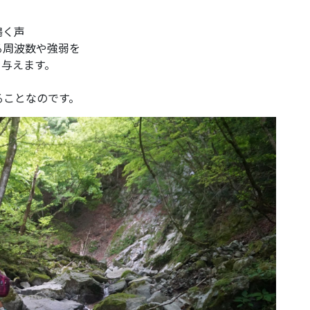
）
鳴く声
る周波数や強弱を
を与えます。
ることなのです。