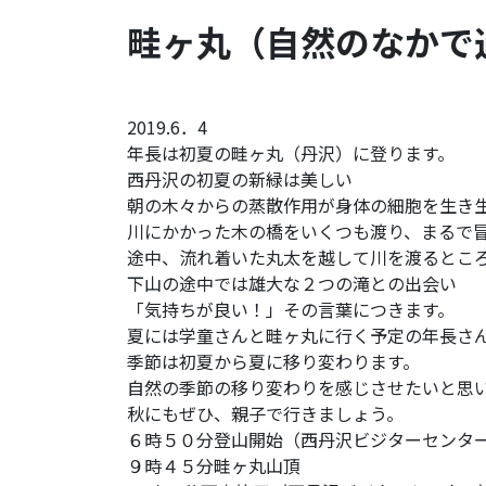
畦ヶ丸（自然のなかで
2019.6．4
年長は初夏の畦ヶ丸（丹沢）に登ります。
西丹沢の初夏の新緑は美しい
朝の木々からの蒸散作用が身体の細胞を生き
川にかかった木の橋をいくつも渡り、まるで
途中、流れ着いた丸太を越して川を渡るとこ
下山の途中では雄大な２つの滝との出会い
「気持ちが良い！」その言葉につきます。
夏には学童さんと畦ヶ丸に行く予定の年長さ
季節は初夏から夏に移り変わります。
自然の季節の移り変わりを感じさせたいと思
秋にもぜひ、親子で行きましょう。
６時５０分登山開始（西丹沢ビジターセンタ
９時４５分畦ヶ丸山頂