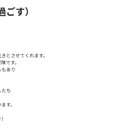
過ごす）
生きとさせてくれます。
冒険です。
ろもあり
んたち
います。
ー）