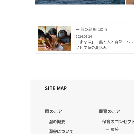
← 前の記事に戻る
2024.08.24
「まなぶ」 熊と人と自然 ハレ
ノヒ学童の夏休み
SITE MAP
園のこと
保育のこと
園の概要
保育のコンセプ
環境
園舎について