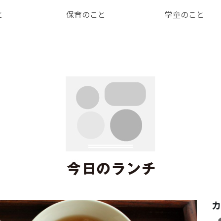
と
保育のこと
学童のこと